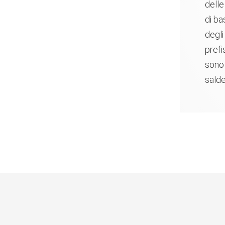
delle
di ba
degli
prefi
sono 
salde