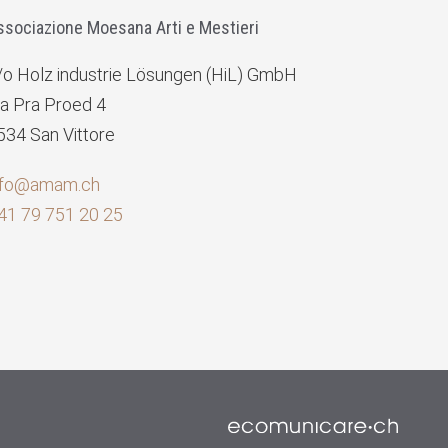
ssociazione Moesana Arti e Mestieri
/o Holz industrie Lösungen (HiL) GmbH
ia Pra Proed 4
534 San Vittore
nfo@amam.ch
41 79 751 20 25