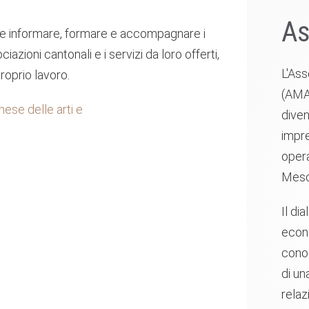
As
te informare, formare e accompagnare i
iazioni cantonali e i servizi da loro offerti,
L'Ass
roprio lavoro.
(AMAM
nese delle arti e
diven
impre
opera
Meso
Il dia
econo
conos
di un
relaz