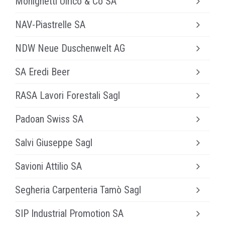
Monighetti Ulrico & Co SA
Metallumin SA
www.elettrigila.ch
Copertura tetti in piode - ponteggi
NAV-Piastrelle SA
Monighetti Ulrico & Co SA
Piastrellista
NDW Neue Duschenwelt AG
NAV-Piastrelle SA
Produzione docce, rubinetteria, sanitari
SA Eredi Beer
www.ndwelt.com
Autotrasporti
RASA Lavori Forestali Sagl
SA Eredi Beer
Lavori forestali
Padoan Swiss SA
www.rasarore.ch
Serbatoi per impianti e veicoli industriali
Salvi Giuseppe Sagl
www.padoanswiss.ch
Impianti elettrici
Savioni Attilio SA
Salvi Giuseppe Sagl
Impresa costruzioni
Segheria Carpenteria Tamò Sagl
Savioni Attilio SA
Carpenteria in legno - commercio legnami
SIP Industrial Promotion SA
Segheria Carpenteria Tamò Sagl