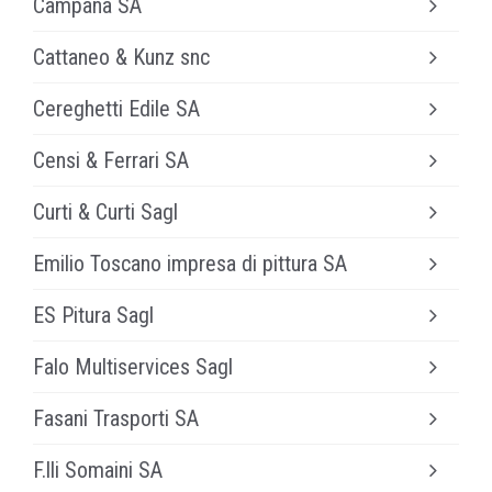
Campana SA
Bolztec AG
Produzioni metalmeccaniche ed assemblaggi
Cattaneo & Kunz snc
Campana SA
Impresa edile
Cereghetti Edile SA
www.cattaneoekunz.ch
Impresa costruzioni
Censi & Ferrari SA
Cereghetti Edile SA
Impresa costruzioni
Curti & Curti Sagl
www.censigroup.ch
Impianti elettrici ed elettronici
Emilio Toscano impresa di pittura SA
www.curti.ch
Impresa di pittura
ES Pitura Sagl
Emilio Toscano SA
Impresa di pittura
Falo Multiservices Sagl
ES Pitura Sagl
Lavori forestali, scavi, giardini
Fasani Trasporti SA
www.falosagl.ch
Trasporti, sgombero neve, officina meccanica
F.lli Somaini SA