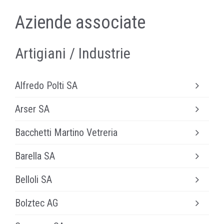
Aziende associate
Artigiani / Industrie
Alfredo Polti SA
Estrazione e lavorazione pietra naturale - Gneis
Arser SA
della Val Calanca
Costruzione e montaggio quadri elettrici
Bacchetti Martino Vetreria
www.alfredopolti.ch
Arser SA
Vetreria
Barella SA
Bacchetti Martino
Impresa costruzioni
Belloli SA
www.barellasa.ch
Carpenteria metallica - Veicoli speciali
Bolztec AG
www.belloli.ch
Automotive